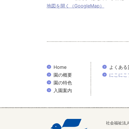
地図を開く（GoogleMap）
Home
よくある
園の概要
にこにこ
園の特色
入園案内
社会福祉法