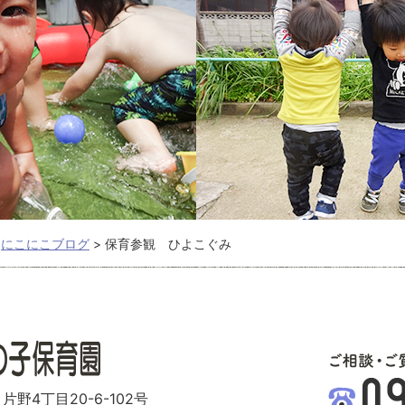
>
にこにこブログ
>
保育参観 ひよこぐみ
片野4丁目20-6-102号